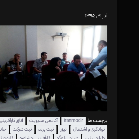
آذر ۲۱, ۱۳۹۵
برچسب ها:
iranmodir
آکادمی مدیریت
اتاق کارآفرینی
توانگری و اشتغال
تیزر
ثبت برند
ثبت شرکت
خانو
طراحی تیزر
طراحی لوگو
کارآفرینی مشاوره
کانون ت