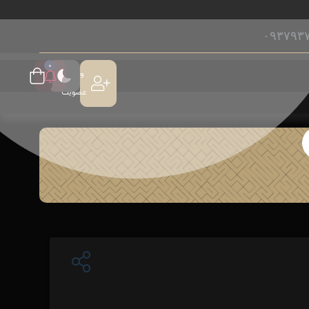
۰۹۳۷۹۳
۰
ورود /
عضویت