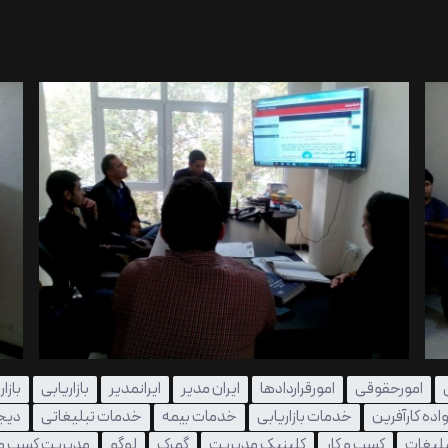
امورحقوقی
امورقراردادها
ایران مدیر
ایرانمدیر
بازاریابی
بازا
اده کارآفرین
خدمات بازاریابی
خدمات بیمه
خدمات تبلیغاتی
دیجی
بلیغات
کسب و کار
کلینیک مدیریت
گمرک
لوگو
مدیریت کسب و ک