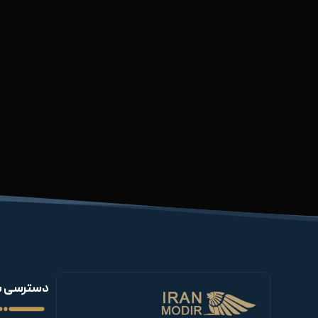
دسترسی س