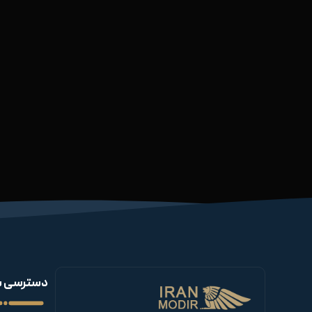
دسترسی س