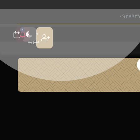
۰۹۳۷۹۳
۰
ورود /
عضویت