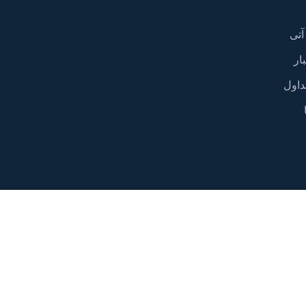
آتی
ار
داول