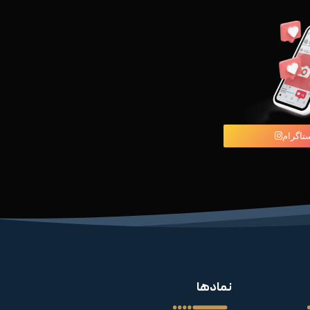
ستاگرام
نمادها