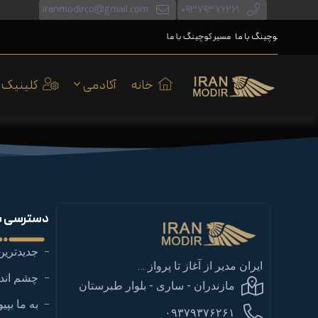
iranmodirco@gmail.com
۰۹۳۷۹۳۷۶۲۶۱
مسیر کوچینگ با ما
مسیر کوچینگ با ما
خانه
آکادمی
کلینیک
دسترسی س
جدیدترین
ایران مدیر از آغاز تا پرواز …
چشم اندا
مازندران - ساری - بلوار طبرستان
به ما بپیو
۰۹۳۷۹۳۷۶۲۶۱