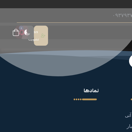
۰۹۳۷۹۳
0
ورود /
عضویت
نمادها
آتی
ار