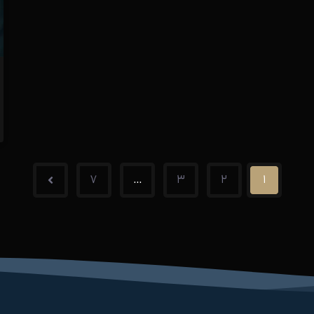
۷
…
۳
۲
۱