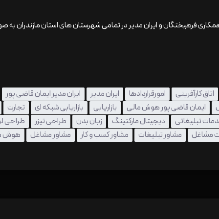
ا همکاری فرهیختگان و ایران مدیر در تمامی شهرستان های استان مازندران به ص
اتاق کارآفرینی
امورقراردادها
ایران مدیر
ایران مدیر ایمان قاضی پور
ل
ایمان قاضی پور هوش مالی
بازاریابی
بازاریابی شبکه ای
تجارت
مات تبلیغاتی
دیجیتال مارکتینگ
زبان بدن
طراحی تیزر
طراحی لو
ت مشاغل
مشاور تبلیغات
مشاور کسب و کار
مشاور مشاغل
هوش م