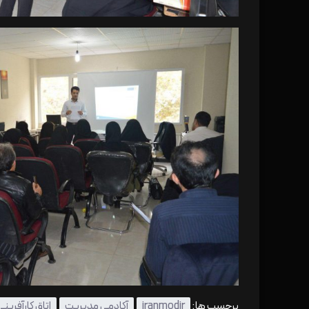
برچسب ها:
iranmodir
آکادمی مدیریت
اتاق کارآفرینی