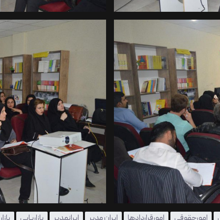
امورحقوقی
امورقراردادها
ایران مدیر
ایرانمدیر
بازاریابی
بازا