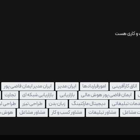
ب و کاری هست
اتاق کارآفرینی
امورقراردادها
ایران مدیر
ایران مدیر ایمان قاضی پور
ل
ایمان قاضی پور هوش مالی
بازاریابی
بازاریابی شبکه ای
تجارت
مات تبلیغاتی
دیجیتال مارکتینگ
زبان بدن
طراحی تیزر
طراحی لو
ت مشاغل
مشاور تبلیغات
مشاور کسب و کار
مشاور مشاغل
هوش م